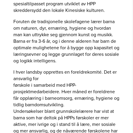
spesialtilpasset program utviklet av HPP
skreddersydd den lokale Kinesiske kulturen.
Foruten de tradisjonelle skolefagene lærer barna
om naturen, dyr, ernæring, hygiene og hvordan
man kan uttrykke seg gjennom kunst og musikk.
Barna er fra 3-6 år, og i denne alderen har barn de
optimale mulighetene for å bygge opp kapasitet og
læringsevner og legge grunnlaget for deres sosiale
og logikk intelligens.
I hver landsby opprettes en foreldrekomité. Det er
ansvarlig for
førskole i samarbeid med HPP-
prosjektmedarbeidere. Hver måned er foreldrene
får opplæring i barneomsorg, ernæring, hygiene og
tidlig barndomsutvikling.
Undersøkelser blant grunnskolelærere har vist at
barna som har deltok på HPPs førskoler er mer
aktive, mer ivrige og i stand til å lære, mer sosiale
og mer ansvarlig, og de nåværende førskolene har