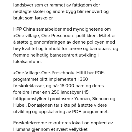
landsbyer som er rammet av fattigdom der
nedlagte skoler og andre bygg blir renovert og
brukt som førskoler.
HPP China samarbeider med myndighetene om
«One village, One Preschool» -politikken. Målet er
å støtte gjennomføringen av denne policyen med
høy kvalitet og innhold for lærere og barnepass, og
fremme helhetlig barnesentrert utvikling i
lokalsamfunn.
«One-Village-One-Preschool». Hittil har POF-
programmet blitt implementert i 360
førskoleklasser, og når 16.000 barn og deres
foreldre i mer enn 250 landsbyer i 15
fattigdomsfylker i provinsene Yunnan, Sichuan og
Hubei. Donasjonen tar sikte på å støtte videre
utvikling og oppskalering av POF-programmet.
Førskolelærerne rekrutteres lokalt og opplært av
Humana gjennom et svært vellykket