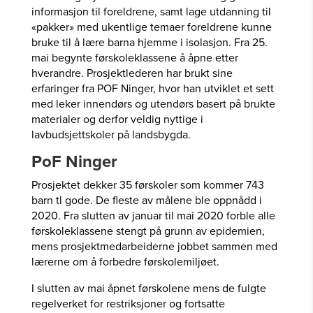
informasjon til foreldrene, samt lage utdanning til
«pakker» med ukentlige temaer foreldrene kunne
bruke til å lære barna hjemme i isolasjon. Fra 25.
mai begynte førskoleklassene å åpne etter
hverandre. Prosjektlederen har brukt sine
erfaringer fra POF Ninger, hvor han utviklet et sett
med leker innendørs og utendørs basert på brukte
materialer og derfor veldig nyttige i
lavbudsjettskoler på landsbygda.
PoF Ninger
Prosjektet dekker 35 førskoler som kommer 743
barn tl gode. De fleste av målene ble oppnådd i
2020. Fra slutten av januar til mai 2020 forble alle
førskoleklassene stengt på grunn av epidemien,
mens prosjektmedarbeiderne jobbet sammen med
lærerne om å forbedre førskolemiljøet.
I slutten av mai åpnet førskolene mens de fulgte
regelverket for restriksjoner og fortsatte