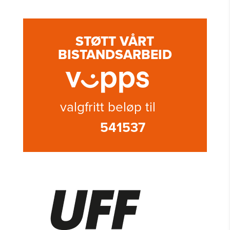
STØTT VÅRT
BISTANDSARBEID
valgfritt beløp til
541537