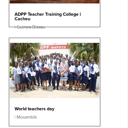
ADPP Teacher Training College i
Cacheu
|
Guinea-Bissau
World teachers day
|
Mosambik