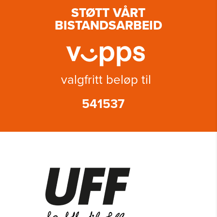
STØTT VÅRT
BISTANDSARBEID
valgfritt beløp til
541537